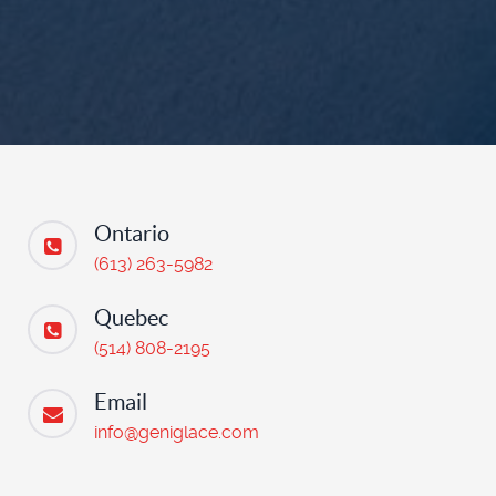
Ontario
(613) 263-5982
Quebec
(514) 808-2195
Email
info@geniglace.com